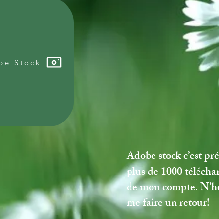
be Stock
Adobe stock c’est pré
plus de 1000 télécha
de mon compte. N’hési
me faire un retour!